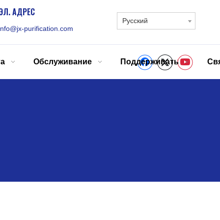
ЭЛ. АДРЕС
Pусский
info@jx-purification.com
та
Обслуживание
Поддерживать
Св