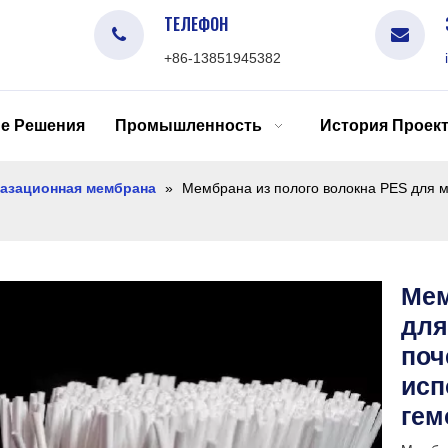
ТЕЛЕФОН
+86-13851945382
е Решения
Промышленность
История Проек
газационная мембрана
»
Мембрана из полого волокна PES для м
Мем
для
поч
исп
гем