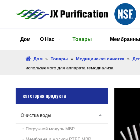
Дом
О Нас
Товары
Мембранны
Дом
»
Товары
»
Медицинская очистка
»
Де
используемого для аппарата гемодиализа
категория продукта
Очистка воды
Погружной модуль МБР
Мембрана и модули PTFE MBR