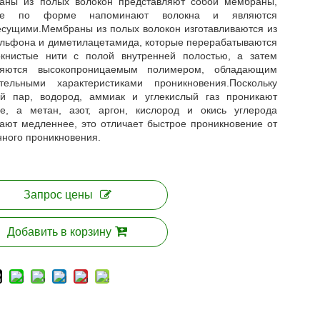
аны из полых волокон представляют собой мембраны,
рые по форме напоминают волокна и являются
сущими.Мембраны из полых волокон изготавливаются из
льфона и диметилацетамида, которые перерабатываются
окнистые нити с полой внутренней полостью, а затем
ляются высокопроницаемым полимером, обладающим
ательными характеристиками проникновения.Поскольку
ой пар, водород, аммиак и углекислый газ проникают
е, а метан, азот, аргон, кислород и окись углерода
ают медленнее, это отличает быстрое проникновение от
ного проникновения.
Запрос цены
Добавить в корзину