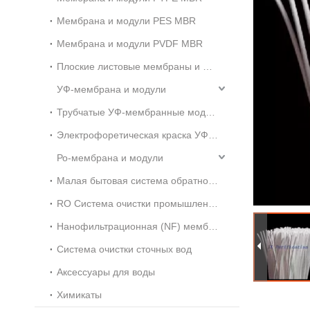
Мембрана и модули PES MBR
Мембрана и модули PVDF MBR
Плоские листовые мембраны и модули MBR
УФ-мембрана и модули
Трубчатые УФ-мембранные модули
Электрофоретическая краска УФ-мембрана
Ро-мембрана и модули
Малая бытовая система обратного осмоса Ro
RO Система очистки промышленных сточных вод
Нанофильтрационная (NF) мембрана
Система очистки сточных вод
Аксессуары для воды
Химикаты