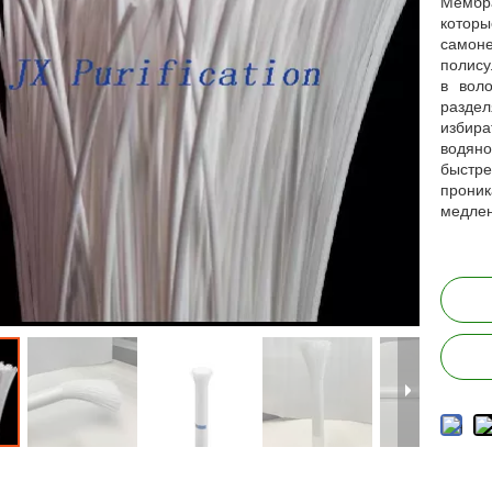
Мембр
кото
самоне
полису
в вол
разде
избир
водян
быстре
проник
медлен