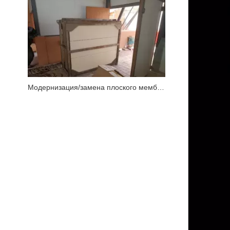
Модернизация/замена плоского мембранного модуля Toray TMR140-100S в аэропорту с помощью JX Purification