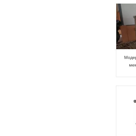
Модер
мем
TMR
п