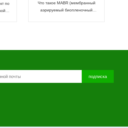
Что такое MABR (мембранный
кт по
аэрируемый биопленочный
кой
реактор)
истки
подписка