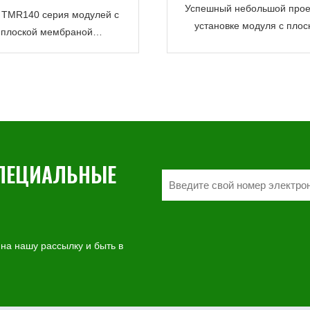
Успешный небольшой прое
y TMR140 серия модулей с
установке модуля с плос
плоской мембраной
мембраной в Турции для оч
нативой: практическое опыт
сточных вод
новление технологий JX-
огибания и обновление
технологий
СПЕЦИАЛЬНЫЕ
 на нашу рассылку и быть в